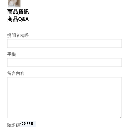
商品資訊
商品Q&A
提問者稱呼
手機
留言內容
驗證碼